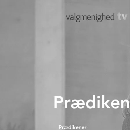
Prædiken
Prædikener