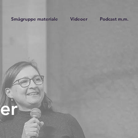
Smågruppe materiale
Videoer
Podcast m.m.
er