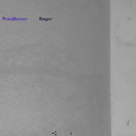
Prædikener
Bøger