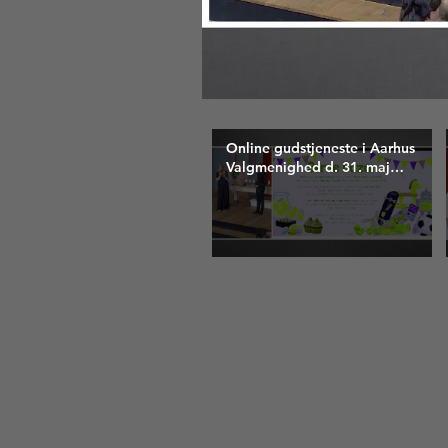
Online gudstjeneste i Aarhus
Valgmenighed d. 31. maj
2026