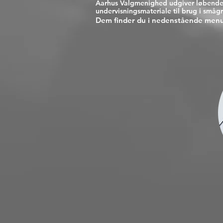
Aarhus Valgmenighed udgiver løbende
undervisningsmateriale til brug i småg
Dem finder du i nedenstående men