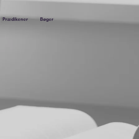
Prædikener
Bøger