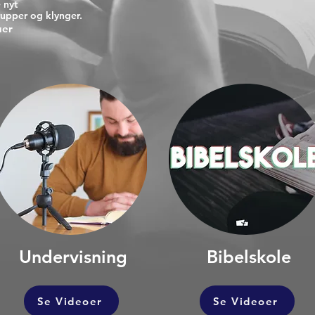
 nyt
rupper og klynger.
uer
Undervisning
Bibelskole
Se Videoer
Se Videoer