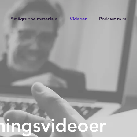
Smågruppe materiale
Videoer
Podcast m.m.
ningsvideoer